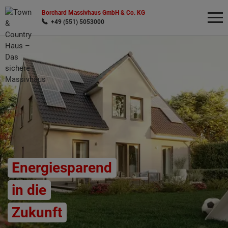
Borchard Massivhaus GmbH & Co. KG
+49 (551) 5053000
Wonach möchten Sie suchen?
Energiesparend
in die
Zukunft