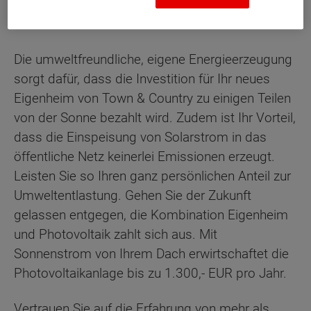
Die umweltfreundliche, eigene Energieerzeugung
sorgt dafür, dass die Investition für Ihr neues
Eigenheim von Town & Country zu einigen Teilen
von der Sonne bezahlt wird. Zudem ist Ihr Vorteil,
dass die Einspeisung von Solarstrom in das
öffentliche Netz keinerlei Emissionen erzeugt.
Leisten Sie so Ihren ganz persönlichen Anteil zur
Umweltentlastung. Gehen Sie der Zukunft
gelassen entgegen, die Kombination Eigenheim
und Photovoltaik zahlt sich aus. Mit
Sonnenstrom von Ihrem Dach erwirtschaftet die
Photovoltaikanlage bis zu 1.300,- EUR pro Jahr.
Vertrauen Sie auf die Erfahrung von mehr als