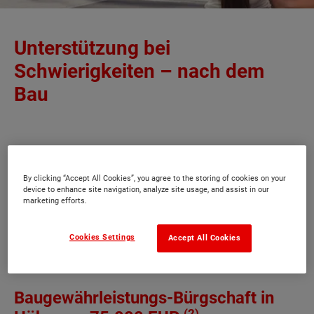
Unterstützung bei
Schwierigkeiten – nach dem
Bau
Mit dem Hausbau-Schutzbrief von Town &
Country Haus sind Bauherren auch nach dem
By clicking “Accept All Cookies”, you agree to the storing of cookies on your
Bau auf der sicheren Seite. Nicht nur bei
device to enhance site navigation, analyze site usage, and assist in our
marketing efforts.
eventuellen Mängeln, auch in unverschuldeten
Notsituationen werden Sie nicht alleine
Cookies Settings
Accept All Cookies
gelassen.
Baugewährleistungs-Bürgschaft in
(2)