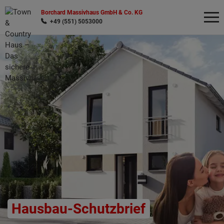
Borchard Massivhaus GmbH & Co. KG
+49 (551) 5053000
Wonach möchten Sie suchen?
Hausbau-Schutzbrief