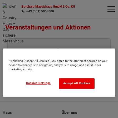
Borchard Massivhaus GmbH & Co. KG
+49 (551) 5053000
Veranstaltungen und Aktionen
Wonach möchten Sie suchen?
By clicking “Accept All Cookies”, you agree to the storing of cookies on your
device to enhance site navigation, analyze site usage, and assist in our
marketing efforts.
Zur Zeit keine Veranstaltungen geplant.
Cookies Settings
Accept All Cookies
Haus
Über uns