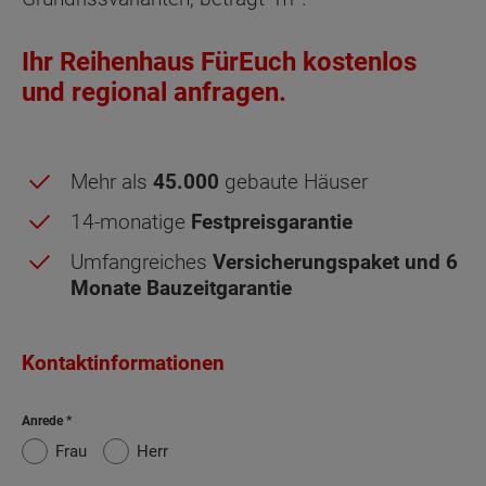
Ihr Reihenhaus FürEuch kostenlos
und regional anfragen.
Mehr als
45.000
gebaute Häuser
Obergeschoss - Grundrissvarianten:
Mitte-
14-monatige
Festpreisgarantie
Links
Umfangreiches
Versicherungspaket und 6
Monate Bauzeitgarantie
Netto-Raumfläche nach DIN 277 Obergeschoss
Schlafen
14.09 m²
Kontaktinformationen
Kind
9.29 m²
Anrede
Frau
Herr
Kind 2
9.29 m²