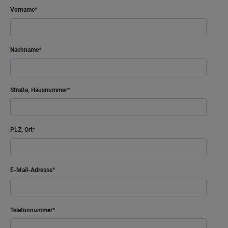
Bad
8.29 m²
Vorname
Flur
9.76 m²
Nachname
Netto-Raumfläche
50.72
m²
Straße, Hausnummer
PLZ, Ort
E-Mail-Adresse
Telefonnummer