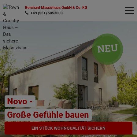
Borchard Massivhaus GmbH & Co. KG
+49 (551) 5053000
Wonach möchten Sie suchen?
Novo -
Große Gefühle bauen
EIN STÜCK WOHNQUALITÄT SICHERN