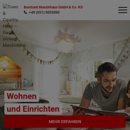
Borchard Massivhaus GmbH & Co. KG
+49 (551) 5053000
Wonach möchten Sie suchen?
Wohnen
und Einrichten
MEHR ERFAHREN