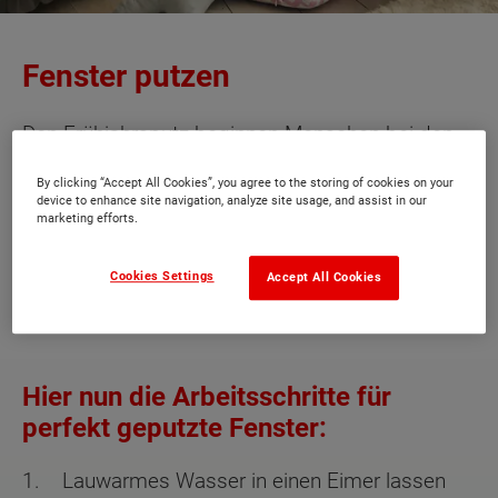
Fenster putzen
Den Frühjahrsputz beginnen Menschen bei den
ersten wärmenden Sonnenstrahlen. Es ist aber
By clicking “Accept All Cookies”, you agree to the storing of cookies on your
Vorsicht geboten, denn die
Fenster
werden
device to enhance site navigation, analyze site usage, and assist in our
marketing efforts.
niemals geputzt wenn die Sonne scheint.
Dadurch bilden sich Schlieren, weil die
Cookies Settings
Accept All Cookies
Verdunstung so hoch ist und das
Fenster
zu
schnell trocknet.
Hier nun die Arbeitsschritte für
perfekt geputzte Fenster:
1. Lauwarmes Wasser in einen Eimer lassen