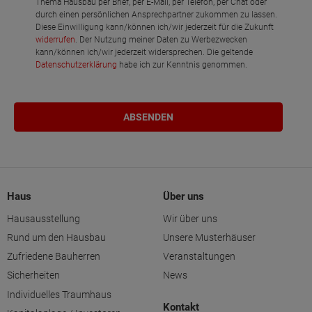
Thema Hausbau per Brief, per E-Mail, per Telefon, per Chat oder
durch einen persönlichen Ansprechpartner zukommen zu lassen.
Diese Einwilligung kann/können ich/wir jederzeit für die Zukunft
widerrufen
. Der Nutzung meiner Daten zu Werbezwecken
kann/können ich/wir jederzeit widersprechen. Die geltende
Datenschutzerklärung
habe ich zur Kenntnis genommen.
Haus
Über uns
Hausausstellung
Wir über uns
Rund um den Hausbau
Unsere Musterhäuser
Zufriedene Bauherren
Veranstaltungen
Sicherheiten
News
Individuelles Traumhaus
Kontakt