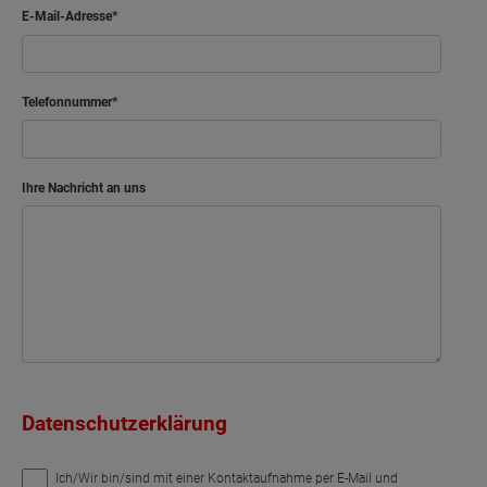
E-Mail-Adresse
Schlafen
Kind
Telefonnummer
Ankleide
Ihre Nachricht an uns
Bad
Flur
Abstellraum
Netto-Raumfläche
43.51
Datenschutzerklärung
Ich/Wir bin/sind mit einer Kontaktaufnahme per E-Mail und