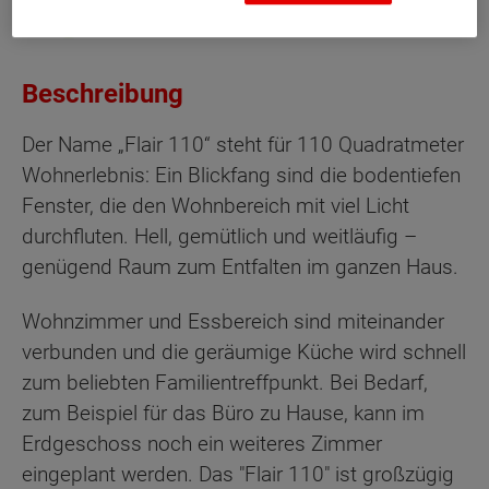
Beschreibung
Der Name „Flair 110“ steht für 110 Quadratmeter
Wohnerlebnis: Ein Blickfang sind die bodentiefen
Fenster, die den Wohnbereich mit viel Licht
durchfluten. Hell, gemütlich und weitläufig –
genügend Raum zum Entfalten im ganzen Haus.
Wohnzimmer und Essbereich sind miteinander
verbunden und die geräumige Küche wird schnell
zum beliebten Familientreffpunkt. Bei Bedarf,
zum Beispiel für das Büro zu Hause, kann im
Erdgeschoss noch ein weiteres Zimmer
eingeplant werden. Das "Flair 110" ist großzügig