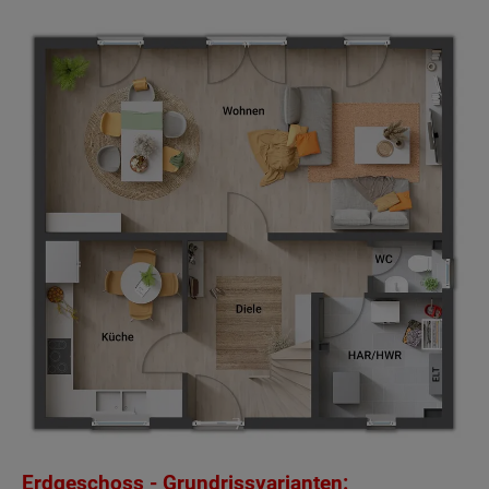
Beschreibung
Der Name „Flair 110“ steht für 110 Quadratmeter
Wohnerlebnis: Ein Blickfang sind die bodentiefen
Fenster, die den Wohnbereich mit viel Licht
durchfluten. Hell, gemütlich und weitläufig –
genügend Raum zum Entfalten im ganzen Haus.
Wohnzimmer und Essbereich sind miteinander
Erdgeschoss - Grundrissvarianten: