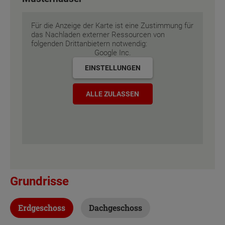
Energiestandard
EH 55 GEG
Für die Anzeige der Karte ist eine Zustimmung für
Inklusivausstattung
das Nachladen externer Ressourcen von
folgenden Drittanbietern notwendig:
Google Inc.
EINSTELLUNGEN
ALLE ZULASSEN
Grundrisse
Erdgeschoss
Dachgeschoss